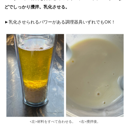
どでしっかり攪拌。乳化させる。
►乳化させられるパワーがある調理器具いずれでもOK！
<左>材料をすべて合わせる。 <右>攪拌後。