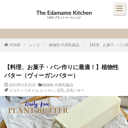
HOME
レシピ
植物性 代替乳製品
【料理、お菓子・パン
【料理、お菓子・パン作りに最適！】植物性
バター（ヴィーガンバター）
2023年5月25日
植物性 代替乳製品
ココナッツオイル
,
レシチン
,
豆乳
,
豆乳バター