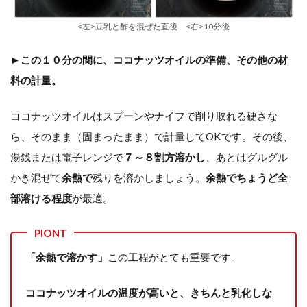
<左>豆乳と酢を混ぜた直後 <右>10分後
►この１０分の間に、ココナッツオイルの準備、その他の材
料の計量。
ココナッツオイルはスプーンやナイフで削り取れる硬さな
ら、そのまま（固まったまま）で計量してOKです。その後、
湯銭または電子レンジで
７～８割方溶かし
、あとはグルグル
かき混ぜて
余熱で
残りを溶かしましょう。
余熱でちょうど全
部溶ける程度
が最適。
PIONT
「余熱で溶かす」
この工程がとても重要です。
ココナッツオイルの温度が高いと、きちんと乳化しな