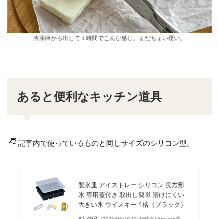
冷凍庫から出して１時間でこんな感じ。まだちょい硬い。
あると便利なキッチン道具
記事内で使っているものと同じサイズのシリコン型。
製氷皿 アイストレー シリコン 長方形
氷 専用蓋付き 取出し簡単 溶けにくい
大きい氷 ウイスキー 4格（ブラック）
¥1,499
（2026/06/10 12:25時点 | Amazon調