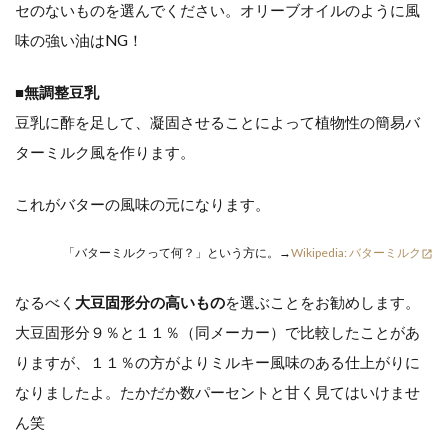
セのないものを選んでください。オリーブオイルのように風
味の強い油はNG！
■無調整豆乳
豆乳に酢を足して、凝固させることによって植物性の簡易バ
ターミルク風を作ります。
これがバターの風味の元になります。
「バターミルクって何？」という方に。→
Wikipedia: バターミルク
open_in_new
なるべく
大豆固形分の高いもの
を選ぶことをお勧めします。
大豆固形分９％と１１％（同メーカー）で比較したことがあ
りますが、１１％の方がよりミルキー風味のある仕上がりに
なりましたよ。たかだか数パーセントと甘く見てはいけませ
ん笑