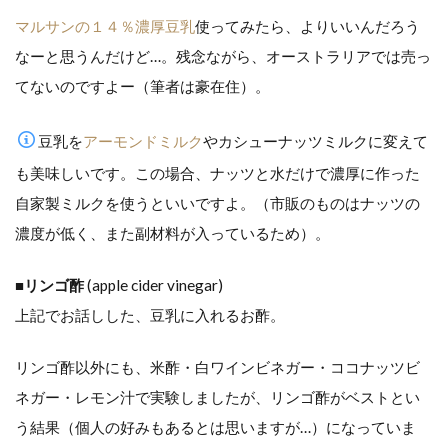
マルサンの１４％濃厚豆乳
使ってみたら、よりいいんだろう
なーと思うんだけど…。残念ながら、オーストラリアでは売っ
てないのですよー（筆者は豪在住）。
豆乳を
アーモンドミルク
やカシューナッツミルクに変えて
も美味しいです。この場合、ナッツと水だけで濃厚に作った
自家製ミルクを使うといいですよ。（市販のものはナッツの
濃度が低く、また副材料が入っているため）。
■リンゴ酢
(apple cider vinegar)
上記でお話しした、豆乳に入れるお酢。
リンゴ酢以外にも、米酢・白ワインビネガー・ココナッツビ
ネガー・レモン汁で実験しましたが、リンゴ酢がベストとい
う結果（個人の好みもあるとは思いますが…）になっていま