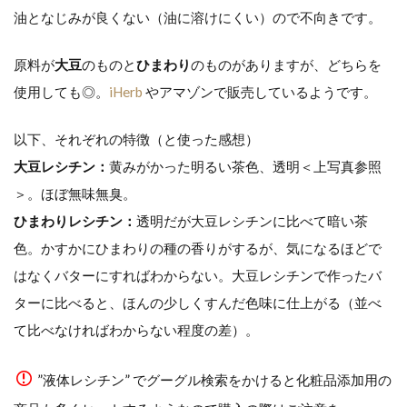
油となじみが良くない（油に溶けにくい）ので不向きです。
原料が
大豆
のものと
ひまわり
のものがありますが、どちらを
使用しても◎。
iHerb
やアマゾンで販売しているようです。
以下、それぞれの特徴（と使った感想）
大豆レシチン：
黄みがかった明るい茶色、透明＜上写真参照
＞。ほぼ無味無臭。
ひまわりレシチン：
透明だが大豆レシチンに比べて暗い茶
色。かすかにひまわりの種の香りがするが、気になるほどで
はなくバターにすればわからない。大豆レシチンで作ったバ
ターに比べると、ほんの少しくすんだ色味に仕上がる（並べ
て比べなければわからない程度の差）。
”液体レシチン” でグーグル検索をかけると化粧品添加用の