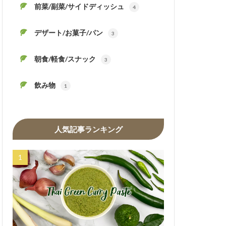
前菜/副菜/サイドディッシュ
4
デザート/お菓子/パン
3
朝食/軽食/スナック
3
飲み物
1
人気記事ランキング