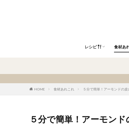
レシピ
食材あ
植物性 代替乳製品
主菜/メインディッシュ
前菜/副菜/サイドディッ
朝食/軽食/スナック
調味料/たれ/ソース
デザート/お菓子/パン
飲み物
注目キーワード
HOME
食材あれこれ
５分で簡単！アーモンドの皮
５分で簡単！アーモンド