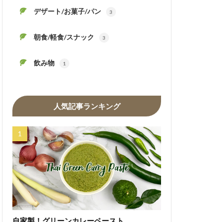
デザート/お菓子/パン
3
朝食/軽食/スナック
3
飲み物
1
人気記事ランキング
自家製！グリーンカレーペースト