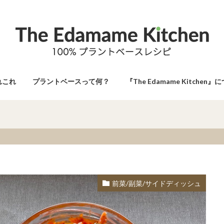
れこれ
プラントベースって何？
『The Edamame Kitchen』
シュ
前菜/副菜/サイドディッシュ