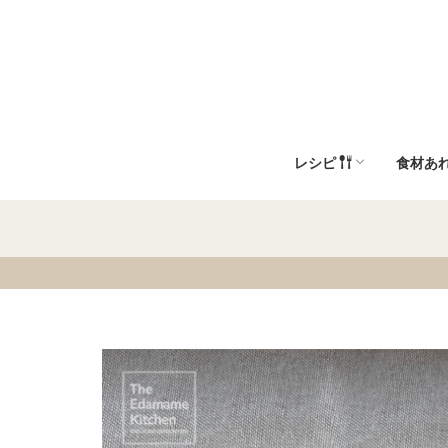
レシピ
食材あ
植物性 代替乳製品
主菜/メインディッシュ
前菜/副菜/サイドディッ
朝食/軽食/スナック
調味料/たれ/ソース
デザート/お菓子/パン
飲み物
注目キーワード